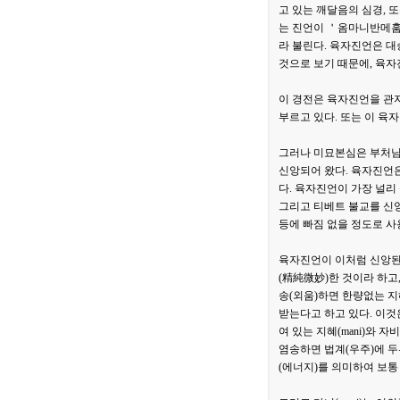
고 있는 깨달음의 심경, 
는 진언이 ＇옴마니반메훔
라 불린다. 육자진언은 
것으로 보기 때문에, 육자
이 경전은 육자진언을 관
부르고 있다. 또는 이 
그러나 미묘본심은 부처님
신앙되어 왔다. 육자진언은
다. 육자진언이 가장 널리
그리고 티베트 불교를 신앙
등에 빠짐 없을 정도로 사
육자진언이 이처럼 신앙된
(精純微妙)한 것이라 하고
송(외움)하면 한량없는 지
받는다고 하고 있다. 이것
여 있는 지혜(mani)와 
염송하면 법계(우주)에 두
(에너지)를 의미하여 보통