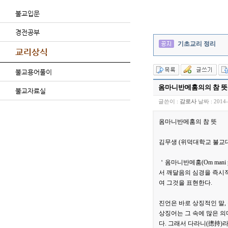
불교입문
경전공부
기초교리 정리
교리상식
불교용어풀이
옴마니반메훔의의 참 뜻
불교자료실
글쓴이 :
감로사
날짜 :
2014-
옴마니반메훔의 참 뜻
김무생 (위덕대학교 불교
＇옴마니반메훔(Om mani
서 깨달음의 심경을 즉시적
여 그것을 표현한다.
진언은 바로 상징적인 말,
상징어는 그 속에 많은 의
다. 그래서 다라니(摠持)