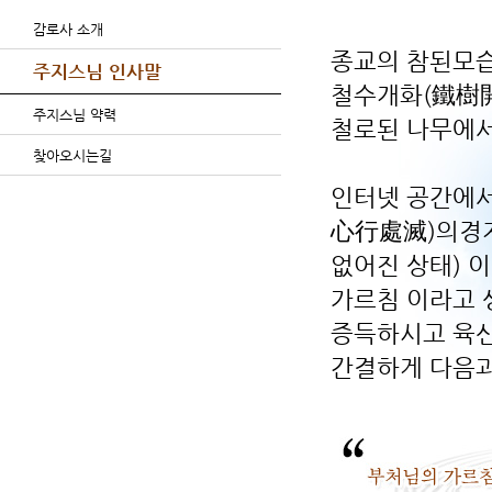
감로사 소개
종교의 참된모습
주지스님 인사말
철수개화(鐵樹開
주지스님 약력
철로된 나무에서
찾아오시는길
인터넷 공간에서
心行處滅)의경지
없어진 상태) 
가르침 이라고 
증득하시고 육신
간결하게 다음