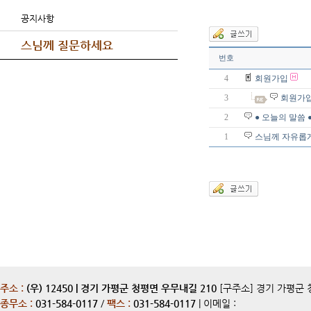
공지사항
스님께 질문하세요
번호
4
회원가입
3
회원가입
2
● 오늘의 말씀 
1
스님께 자유롭게
주소 :
(우) 12450 | 경기 가평군 청평면 우무내길 210
[구주소] 경기 가평군 
종무소 :
031-584-0117
/
팩스 :
031-584-0117
| 이메일 :