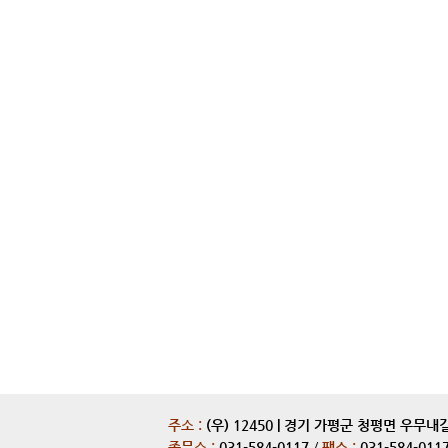
주소 :
(우) 12450 | 경기 가평군 청평면 우무내
종무소 :
031-584-0117
/
팩스 :
031-584-011