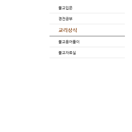
불교입문
경전공부
교리상식
불교용어풀이
불교자료실