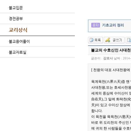
불교입문
경전공부
기초교리 정리
교리상식
불교용어풀이
불교의 수호신인 사대천
불교자료실
글쓴이 :
감로사
날짜 :
2014-
[ 천왕의 대표 사대천왕에 
육계육천(六界六天)중 맨 
사대천왕,또는 호세사천왕
세계의 중심에 수미산이 있
自在天),그 밑에 화락천(化
天)이 있고 수미산 정상
합니다.
이 육천을 육욕천(六慾天)
바로 위 도리천의 주신인
에 귀의 한 사람들을 수