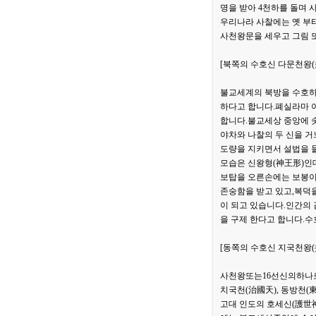
명을 받아 4천하를 돌며 
우리나라 사찰에는 옛 부
사천왕문을 세우고 그림 
[북쪽의 수호신 다문천왕(
불교세계의 북방을 수호하
하다고 합니다.폐실라마 
합니다.불교세상 중앙에 솟
야차와 나찰의 두 신을 거
도량을 지키면서 설법을 
모습은 신왕형(神王形)인데
보탑을 오른손에는 보봉이
존숭함을 받고 있고,복덕을
이 되고 있습니다.인간의
을 구제 한다고 합니다.
[동쪽의 수호신 지국천왕(
사천왕또는16선신의하나
치국천(治國天), 동방천(
고대 인도의 호세신(護世