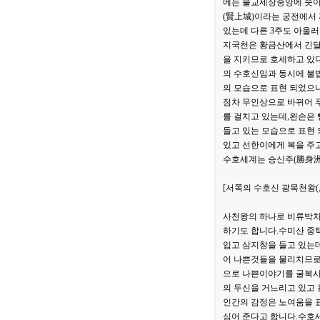
에는 불교세상중앙에 솟아
(賢上城)이라는 궁전에서
있는데 다른 3주도 아울러
지국천은 황금산에서 긴달
을 지키므로 호세하고 있
의 수호신임과 동시에 불
의 모습으로 표현 되었으
점차 무인상으로 바뀌어 푸
를 걸치고 있는데,왼손은 
들고 있는 모습으로 표현
있고 선한이에게 복을 주고
수호세계는 승신주(勝身洲
[서쪽의 수호신 광목천왕(
사천왕의 하나로 비류박차 
하기도 합니다.수미산 중
입고 삼지창을 들고 있는데
어 나쁜것들을 물리치므로
으로 나쁜이야기를 굴복시
의 두신을 거느리고 있고 
인간의 감정은 노여움을 
심어 준다고 합니다.수호