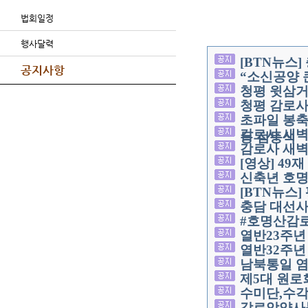
법회일정
행사달력
[BTN뉴스
공지사항
“소신공양 
청평 윗삼
청평 감로사
초파일 봉축
감로사 새벽
등 점등식
감로사 새벽
[영상] 49
신축년 호명
[BTN뉴스
충담 대선사
#호명산감로
열반23주
열반32주년
남북통일 염
제5대 원로
수미단,수
감로암약사