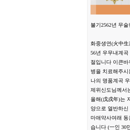
불기2562년 
화중생연(火中生蓮
56년 우무내계
절입니다 이큰바위
병을 치료해주시
나의 명품계곡 
제위신도님께서는
올해(戊戌年)는 
양으로 열반하신
마애약사여래 동
습니다 (一인 3