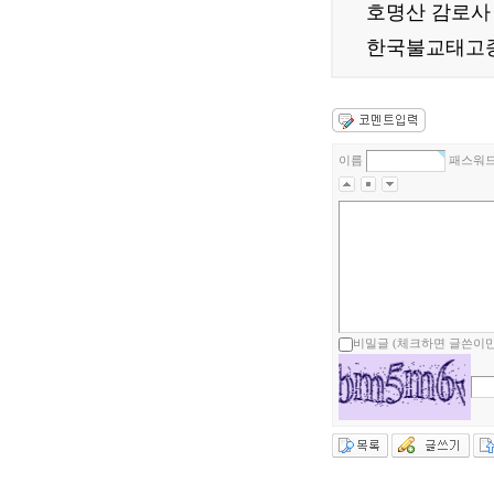
호명산 감로사
한국불교태고종 
이름
패스워
비밀글 (체크하면 글쓴이만