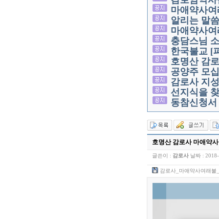
마애약사여
알리는 말
마애약사여
충담스님 소
한국불교 [
호명산 감로
공양주 모
감로사 지성
선지식을 찾
동참신청서 
호명산 감로사 마애약사
글쓴이 :
감로사
날짜 :
2018-
감로사_마애약사여래불_수