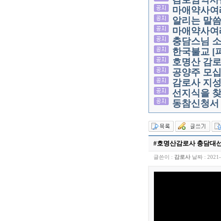
마애약사여
알리는 말
마애약사여
충담스님 소
한국불교 [
호명산 감로
공양주 모
감로사 지성
선지식을 찾
동참신청서 
#호명산감로사 충담대선사
글쓴이 :
감로사
날짜 :
2021-