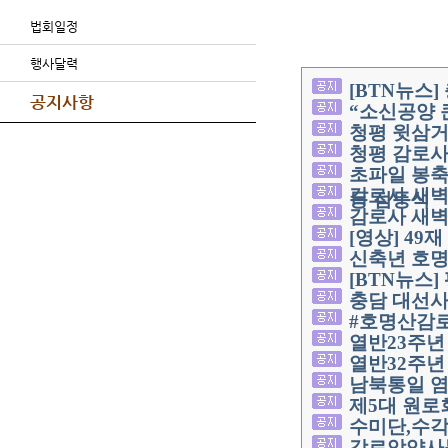
법회일정
행사달력
[BTN뉴스
공지사항
“소신공양 
청평 윗삼
청평 감로사
초파일 봉축
감로사 새벽
등 점등식
감로사 새벽
[영상] 49
신축년 호명
[BTN뉴스
충담 대선사
#호명산감로
열반23주
열반32주년
남북통일 염
제5대 원로
수미단,수
감로암약사