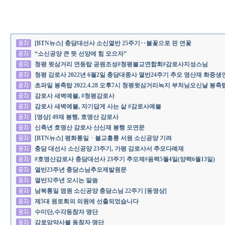
[BTN뉴스] 충담대선사 소신열반 25주기‥불꽃으로 핀 연꽃
“소신공양 큰 뜻 선양에 힘 모으자”
청평 윗삼거리 연등탑 공원조성#청평불교연합회#감로사지성스님
청평 감로사 2022년 6월2일 충담대종사 열반24주기 추모 영산재 화중생
초파일 봉축탑 2022.4.28 오후7시 청평윗삼거리녹지 부처님오신날 봉축
감로사 새벽예불, #청평감로사
감로사 새벽예불, 자기답게 사는 삶 #감로사예불
[영상] 49재 봉행, 호명산 감로사
신축년 호명산 감로사 산신재 봉행 모연문
[BTN뉴스] 평화통일ㆍ불교흥륭 서원 소신공양 기려
충담 대선사 소신공양 23주기, 가평 감로사서 추모다례재
#호명산감로사 충담대선사 23주기 추모제#음력5월4일(양력6월13일)
열반23주년 충담스님추모제발원문
열반32주년 모시는 말씀
남북통일 염원 소신공양 충담스님 22주기 [동영상]
제5대 원로회의 의원에 선출되었습니다
수미단,수각동참자 명단
감로암약사불 동참자 명단