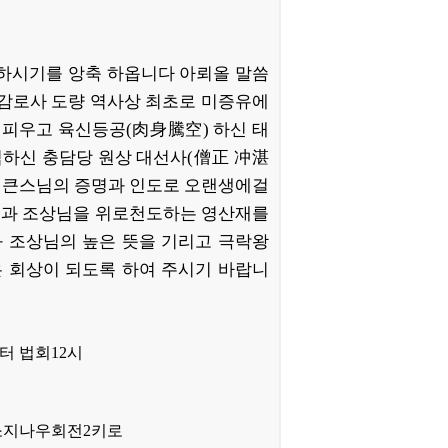
 하시기를 앙축 하옵니다 아뢰올 말씀
 감로사 도량 역사상 최초로 미증유에
을 피우고 육신등공(
肉身騰空
) 하신 태
하신 충담당 원상 대선사(
僧正
冲湛
여 큰스님의 증명과 인도로 오랜생에걸
님과 조상님을 위로천도하는 영산재를
 조상님의 높은 뜻을 기리고 극락왕
 회상이 되도록 하여 주시기 바랍니
부터 법회12시
소지나우회전2키로