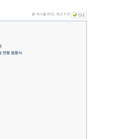
총 게시물 88건, 최근 0 건
연
탑 연등 점등식