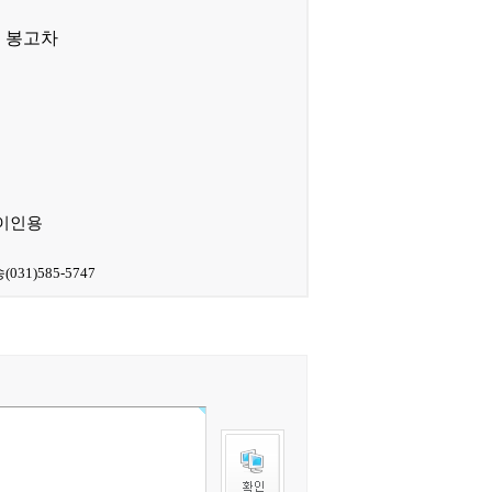
 봉고차
이인용
31)585-5747