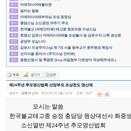
마애약사여래불비문
알리는 말씀
마애약사여래부처님 조성 동영상
충담스님 소신공양 20주기 추모
한국불교 [파워인터뷰] 태고종 원로의원 지성스님
호명산 감로사 마애약사여래불 조성불사 및 감로수각 신축 권선문
공양주 모십니다
감로사 지성주지스님 제 7대 서울 동부교구 종무원장 취임식
선지식을 찾아서~(주지스님 인터뷰)
동참신청서 및 축원문 (hwp.파일첨부 다운받아 작성해주세요.)
제24주년 추모영산법회 선망부모 조상천도 영산재
글쓴이 :
감로사
날짜 :
2022-05-23 (월) 10:10
조회 :
2627
모시는 말씀
한국불교태고종 승정 충담당 원상대선사 화중
소신열반 제24주년 추모영산법회