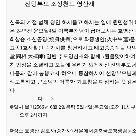
선망부모 조상천도 영산재
신록의 계절 법체 청안 하시옵고 하시는 일에 원만성취
은 24년전 윤오월4일 미륵부처님이 굽어보시는 호명산
최상승 소신공양(
燒身供養
)으로 화중생연(
火中生蓮
)
고종1호사찰인 승가사를 창건하시고 태고종승정을 역임
堂 圓相 大禪師
) 열반 추모영산재와 함께 5월을맞이하
친 업장을 소멸하고 오늘에 우리가 있게하신 선망부모
다음과 같이 봉행코저 하오니 동참하시어 선망부모님과
생토록하고 큰스님의 거룩한 가르침을 다짐하는 뜻깊은
다
다 음
❁일시:불기2566년 6월 2일음력 5월 4일(목요일)오전 11시
오후 2시까지
❁장소:호명산 감로사(승가사) 서울에서경춘국도청평검문