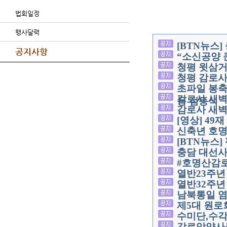
법회일정
행사달력
[BTN뉴스
공지사항
“소신공양 
청평 윗삼
청평 감로사
초파일 봉축
감로사 새벽
등 점등식
감로사 새벽
[영상] 49
신축년 호명
[BTN뉴스
충담 대선사
#호명산감로
열반23주
열반32주년
남북통일 염
제5대 원로
수미단,수
감로암약사