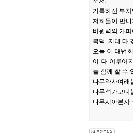
소서.
거룩하신 부처
저희들이 만나
비원력의 가피
복덕, 지혜 다
오늘 이 대법
이 다 이루어
늘 함께 할 수
나무약사여래
나무석가모니
나무시아본사