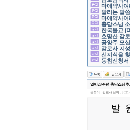
마애약사여
알리는 말
마애약사여
충담스님 소
한국불교 [
호명산 감로
공양주 모
감로사 지성
선지식을 찾
동참신청서 
열반23주년 충담스님
글쓴이 :
감로사
날짜 :
2021-
발 