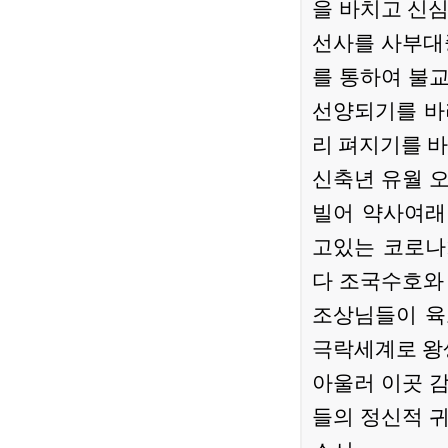
을 바치고 신
선사를 사부대
를 통하여 불
선양되기를 바
리 펴지기를 
신축년 유월 
빌어 약사여래
고있는 코로나
다 조국수호와
조상님들이 육
극락세계로 왕
아울러 이곳 
들의 정신적 