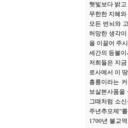
햇빛보다 밝고
무한한 지혜와
모든 번뇌와 
허망한 생각이
을 이끌어 주시
세간의 등불이
저희들은 지금
로사에서 이 
흥륭이라는 커
보살본사품을 
그때처럼 소신
주년추모제”를
1700년 불교