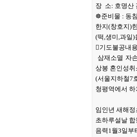
장 소: 호명산 감
☸준비물 : 동
한지(창호지)
(떡,생미,과
기도불공내용
삼재소멸 자손
상봉 혼인성취
(서울지하철7
청평역에서 하차
임인년 새해정
초하루설날 합
음력1월3일부터