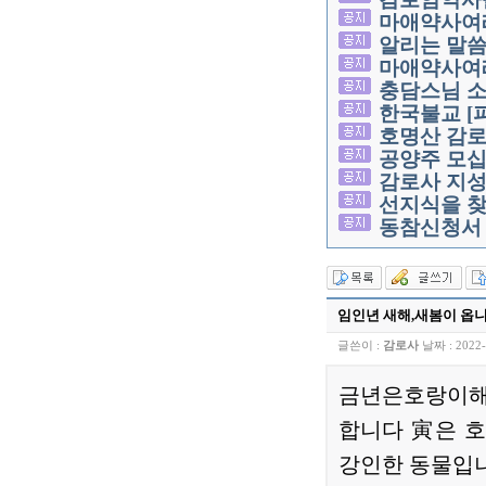
마애약사여
알리는 말
마애약사여
충담스님 소
한국불교 [
호명산 감로
공양주 모
감로사 지성
선지식을 찾
동참신청서 
임인년 새해,새봄이 옵
글쓴이 :
감로사
날짜 :
2022-
금년은호랑이해 
합니다 寅은 호
강인한 동물입니