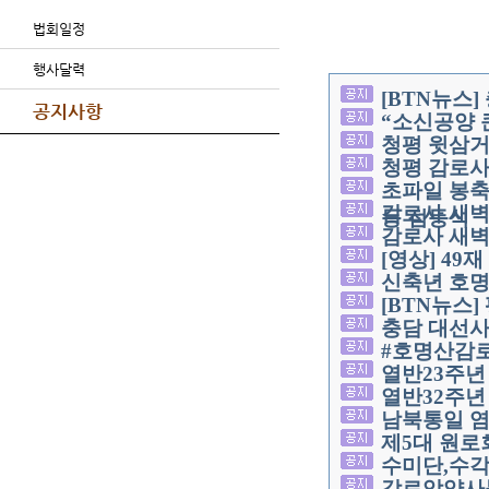
법회일정
행사달력
[BTN뉴스
공지사항
“소신공양 
청평 윗삼
청평 감로사
초파일 봉축
감로사 새벽
등 점등식
감로사 새벽
[영상] 49
신축년 호명
[BTN뉴스
충담 대선사
#호명산감로
열반23주
열반32주년
남북통일 염
제5대 원로
수미단,수
감로암약사