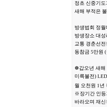
정초 신중기도
새해 부적은 
방생법회 정월대
방생장소 대성
교통 경춘선전철
동참금 5만원 
☸갑오년 새해
미륵불전) L
월 오천원 1년
※장기간 인등
바라오며 재신