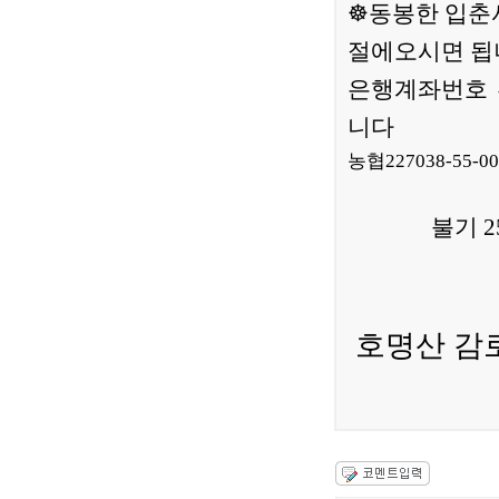
☸동봉한 입춘
절에오시면 됩
은행계좌번호 
니다
농협227038-55-
불기 2566
호명산 감
주지 