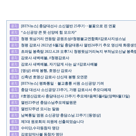
[BTN뉴스] 충담대선사 소신열반 25주기‥불꽃으로 핀 연꽃
“소신공양 큰 뜻 선양에 힘 모으자”
청평 윗삼거리 연등탑 공원조성#청평불교연합회#감로사지성스님
청평 감로사 2022년 6월2일 충담대종사 열반24주기 추모 영산재 화중생
초파일 봉축탑 2022.4.28 오후7시 청평윗삼거리녹지 부처님오신날 봉축
감로사 새벽예불, #청평감로사
감로사 새벽예불, 자기답게 사는 삶 #감로사예불
[영상] 49재 봉행, 호명산 감로사
신축년 호명산 감로사 산신재 봉행 모연문
[BTN뉴스] 평화통일ㆍ불교흥륭 서원 소신공양 기려
충담 대선사 소신공양 23주기, 가평 감로사서 추모다례재
#호명산감로사 충담대선사 23주기 추모제#음력5월4일(양력6월13일)
열반23주년 충담스님추모제발원문
열반32주년 모시는 말씀
남북통일 염원 소신공양 충담스님 22주기 [동영상]
제5대 원로회의 의원에 선출되었습니다
수미단,수각동참자 명단
감로암약사불 동참자 명단