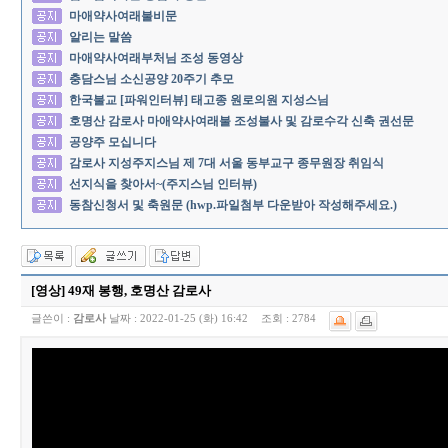
마애약사여래불비문
알리는 말씀
마애약사여래부처님 조성 동영상
충담스님 소신공양 20주기 추모
한국불교 [파워인터뷰] 태고종 원로의원 지성스님
호명산 감로사 마애약사여래불 조성불사 및 감로수각 신축 권선문
공양주 모십니다
감로사 지성주지스님 제 7대 서울 동부교구 종무원장 취임식
선지식을 찾아서~(주지스님 인터뷰)
동참신청서 및 축원문 (hwp.파일첨부 다운받아 작성해주세요.)
[영상] 49재 봉행, 호명산 감로사
글쓴이 :
감로사
날짜 :
2022-01-25 (화) 16:42
조회 :
2784