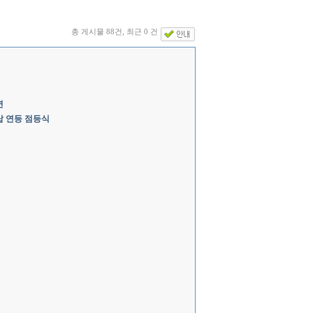
총 게시물 88건, 최근 0 건
연
탑 연등 점등식